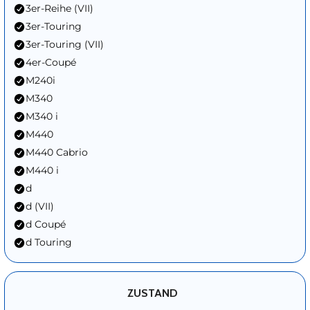
3er-Reihe (VII)
3er-Touring
3er-Touring (VII)
4er-Coupé
M240i
M340
M340 i
M440
M440 Cabrio
M440 i
d
d (VII)
d Coupé
d Touring
ZUSTAND