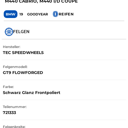
M440 CABRIO, M440 I/D COUPÉ
REIFEN
BMW
19
GOODYEAR
FELGEN
Hersteller:
TEC SPEEDWHEELS
Felgenmodell:
GT9 FLOWFORGED
Farbe:
Schwarz Glanz Frontpoliert
Teilenummer:
721333
Felgenbreite: