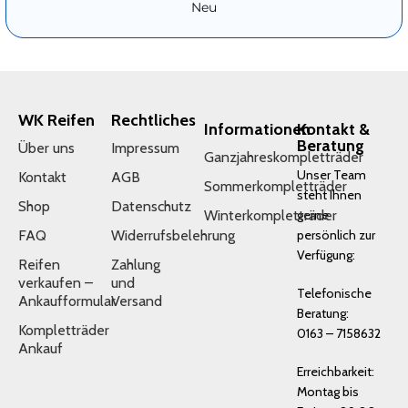
Neu
WK Reifen
Rechtliches
Informationen
Kontakt &
Beratung
Über uns
Impressum
Ganzjahreskompletträder
Unser Team
Kontakt
AGB
Sommerkompletträder
steht Ihnen
Shop
Datenschutz
Winterkompletträder
gerne
FAQ
Widerrufsbelehrung
persönlich zur
Verfügung:
Reifen
Zahlung
verkaufen –
und
Telefonische
Ankaufformular
Versand
Beratung:
Kompletträder
0163 – 7158632
Ankauf
Erreichbarkeit:
Montag bis