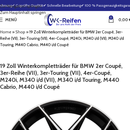
chnung
✔ Geprüfte Qualität
✔ Schnelle Bearbeitung
✔ 100 % Passgenauigkeitsgarant
Zur Navigation springen
Zum Hauptinhalt springen
0
MENÜ
0,00
Home
»
Shop
»
19 Zoll Winterkompletträder für BMW 2er Coupé, 3er-
Reihe (VII), 3er-Touring (VII), 4er-Coupé, M240i, M340 i/d (VII), M340 i/d
Touring, M440 Cabrio, M440 i/d Coupé
19 Zoll Winterkompletträder für BMW 2er Coupé,
3er-Reihe (VII), 3er-Touring (VII), 4er-Coupé,
M240i, M340 i/d (VII), M340 i/d Touring, M440
Cabrio, M440 i/d Coupé