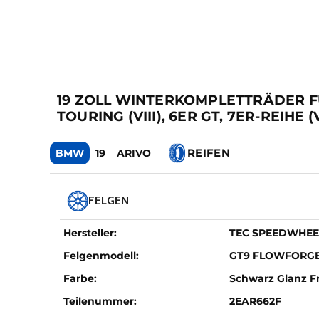
19 ZOLL WINTERKOMPLETTRÄDER FÜR B
TOURING (VIII), 6ER GT, 7ER-REIHE (V
REIFEN
BMW
19
ARIVO
FELGEN
Hersteller:
TEC SPEEDWHEE
Felgenmodell:
GT9 FLOWFORG
Farbe:
Schwarz Glanz Fr
Teilenummer:
2EAR662F