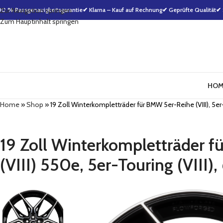
00 % Passgenauigkeitsgarantie
Zur Navigation springen
✔ Klarna – Kauf auf Rechnung
✔ Geprüfte Qualität
✔ 
Zum Hauptinhalt springen
HOM
Home
»
Shop
»
19 Zoll Winterkompletträder für BMW 5er-Reihe (VIII), 5er-Re
19 Zoll Winterkompletträder fü
(VIII) 550e, 5er-Touring (VIII),