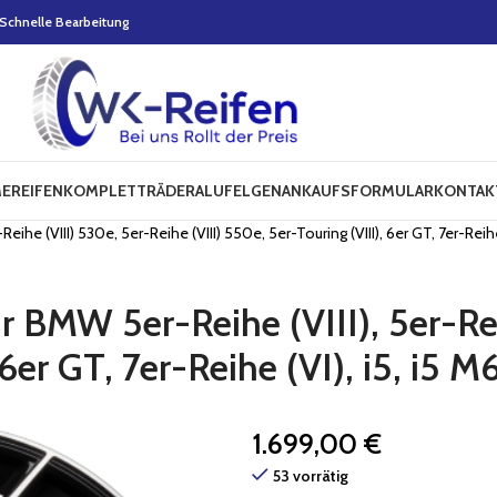
Schnelle Bearbeitung
E
REIFEN
KOMPLETTRÄDER
ALUFELGEN
ANKAUFSFORMULAR
KONTAK
ihe (VIII) 530e, 5er-Reihe (VIII) 550e, 5er-Touring (VIII), 6er GT, 7er-Reihe
r BMW 5er-Reihe (VIII), 5er-Re
 6er GT, 7er-Reihe (VI), i5, i5 
1.699,00
€
53 vorrätig