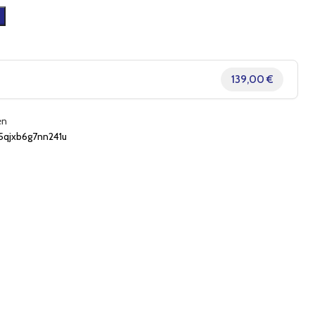
139,00 €
en
jxb6g7nn241u