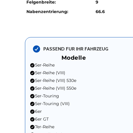
Felgenbreite:
9
Nabenzentrierung:
66.6
PASSEND FUR IHR FAHRZEUG
Modelle
5er-Reihe
5er-Reihe (VIII)
5er-Reihe (VIII) 530e
5er-Reihe (VIII) 550e
5er-Touring
5er-Touring (VIII)
6er
6er GT
7er-Reihe