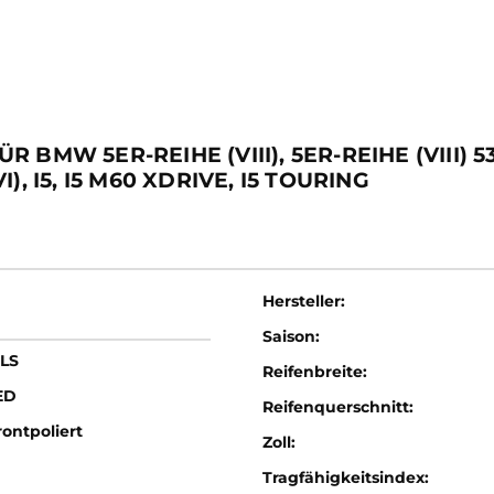
MW 5ER-REIHE (VIII), 5ER-REIHE (VIII) 530E
I), I5, I5 M60 XDRIVE, I5 TOURING
Hersteller:
Saison:
LS
Reifenbreite:
ED
Reifenquerschnitt:
ontpoliert
Zoll:
Tragfähigkeitsindex: