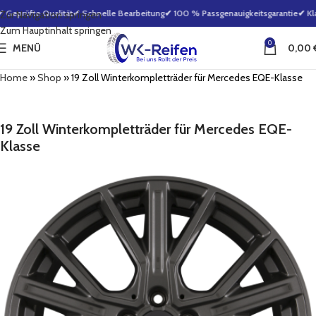
Geprüfte Qualität
✔ Schnelle Bearbeitung
✔ 100 % Passgenauigkeitsgarantie
✔ Klar
Zur Navigation springen
Zum Hauptinhalt springen
0
MENÜ
0,00
Home
»
Shop
»
19 Zoll Winterkompletträder für Mercedes EQE-Klasse
19 Zoll Winterkompletträder für Mercedes EQE-
Klasse