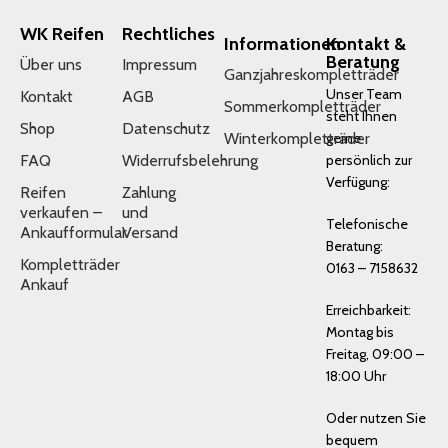
WK Reifen
Rechtliches
Informationen
Kontakt &
Beratung
Über uns
Impressum
Ganzjahreskompletträder
Unser Team
Kontakt
AGB
Sommerkompletträder
steht Ihnen
Shop
Datenschutz
Winterkompletträder
gerne
FAQ
Widerrufsbelehrung
persönlich zur
Verfügung:
Reifen
Zahlung
verkaufen –
und
Telefonische
Ankaufformular
Versand
Beratung:
Kompletträder
0163 – 7158632
Ankauf
Erreichbarkeit:
Montag bis
Freitag, 09:00 –
18:00 Uhr
Oder nutzen Sie
bequem