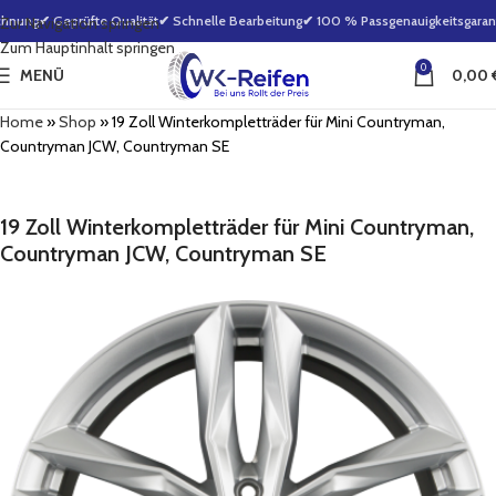
hnung
✔ Geprüfte Qualität
✔ Schnelle Bearbeitung
✔ 100 % Passgenauigkeitsgaranti
Zur Navigation springen
Zum Hauptinhalt springen
0
MENÜ
0,00
Home
»
Shop
»
19 Zoll Winterkompletträder für Mini Countryman,
Countryman JCW, Countryman SE
19 Zoll Winterkompletträder für Mini Countryman,
Countryman JCW, Countryman SE