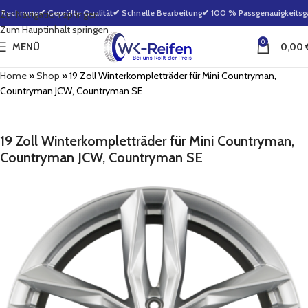
 Rechnung
✔ Geprüfte Qualität
✔ Schnelle Bearbeitung
✔ 100 % Passgenauigkeitsgar
Zur Navigation springen
Zum Hauptinhalt springen
0
MENÜ
0,00
Home
»
Shop
»
19 Zoll Winterkompletträder für Mini Countryman,
Countryman JCW, Countryman SE
19 Zoll Winterkompletträder für Mini Countryman,
Countryman JCW, Countryman SE