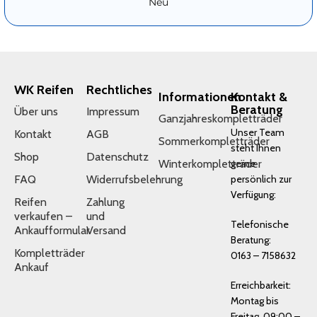
Neu
WK Reifen
Rechtliches
Informationen
Kontakt &
Beratung
Über uns
Impressum
Ganzjahreskompletträder
Unser Team
Kontakt
AGB
Sommerkompletträder
steht Ihnen
Shop
Datenschutz
Winterkompletträder
gerne
FAQ
Widerrufsbelehrung
persönlich zur
Verfügung:
Reifen
Zahlung
verkaufen –
und
Telefonische
Ankaufformular
Versand
Beratung:
Kompletträder
0163 – 7158632
Ankauf
Erreichbarkeit:
Montag bis
Freitag, 09:00 –