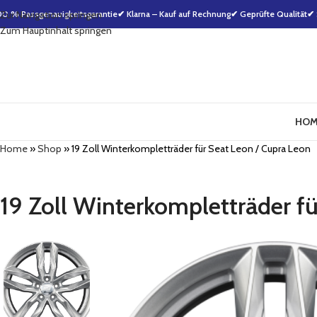
00 % Passgenauigkeitsgarantie
Zur Navigation springen
✔ Klarna – Kauf auf Rechnung
✔ Geprüfte Qualität
✔ 
Zum Hauptinhalt springen
HOM
Home
»
Shop
»
19 Zoll Winterkompletträder für Seat Leon / Cupra Leon
19 Zoll Winterkompletträder f