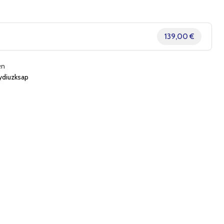
139,00 €
en
ydiuzksap