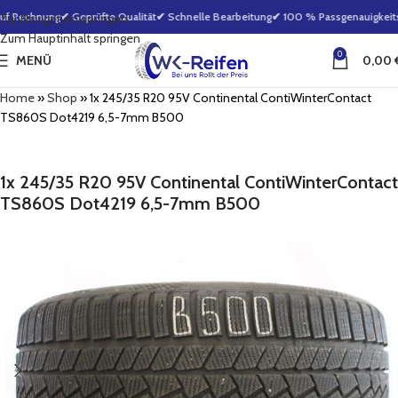
uf Rechnung
✔ Geprüfte Qualität
✔ Schnelle Bearbeitung
✔ 100 % Passgenauigkeitsg
Zur Navigation springen
Zum Hauptinhalt springen
0
MENÜ
0,00
Home
»
Shop
»
1x 245/35 R20 95V Continental ContiWinterContact
TS860S Dot4219 6,5-7mm B500
1x 245/35 R20 95V Continental ContiWinterContact
TS860S Dot4219 6,5-7mm B500