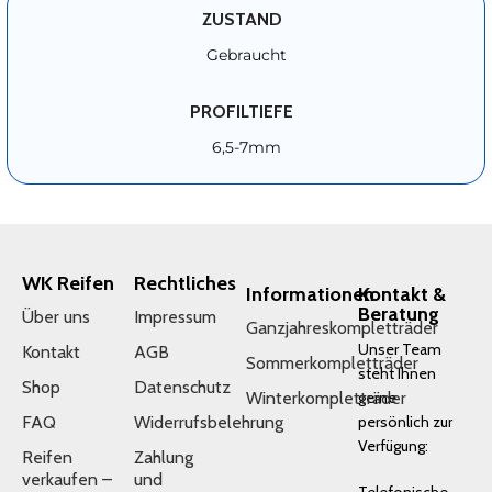
ZUSTAND
Gebraucht
PROFILTIEFE
6,5-7mm
WK Reifen
Rechtliches
Informationen
Kontakt &
Beratung
Über uns
Impressum
Ganzjahreskompletträder
Unser Team
Kontakt
AGB
Sommerkompletträder
steht Ihnen
Shop
Datenschutz
Winterkompletträder
gerne
FAQ
Widerrufsbelehrung
persönlich zur
Verfügung:
Reifen
Zahlung
verkaufen –
und