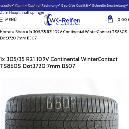
rantie
✔ Klarna – Kauf auf Rechnung
✔ Geprüfte Qualität
✔ Schnelle Bearbeitung
✔ 1
Zur Navigation springen
Zum Hauptinhalt springen
0
MENÜ
0,00
Home
»
Shop
»
1x 305/35 R21 109V Continental WinterContact TS860S
Dot3720 7mm B507
1x 305/35 R21 109V Continental WinterContact
TS860S Dot3720 7mm B507