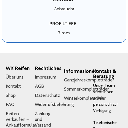
Gebraucht
PROFILTIEFE
7 mm
WK Reifen
Rechtliches
Informationen
Kontakt &
Beratung
Über uns
Impressum
Ganzjahreskompletträder
Unser Team
Kontakt
AGB
Sommerkompletträder
steht Ihnen
Shop
Datenschutz
Winterkompletträder
gerne
FAQ
Widerrufsbelehrung
persönlich zur
Verfügung:
Reifen
Zahlung
verkaufen –
und
Telefonische
Ankaufformular
Versand