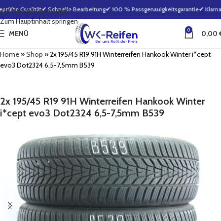
rüfte Qualität
✔ Schnelle Bearbeitung
✔ 100 % Passgenauigkeitsgarantie
✔ Klarna 
Zur Navigation springen
Zum Hauptinhalt springen
0
MENÜ
0,00
Home
»
Shop
»
2x 195/45 R19 91H Winterreifen Hankook Winter i*cept
evo3 Dot2324 6,5-7,5mm B539
2x 195/45 R19 91H Winterreifen Hankook Winter
i*cept evo3 Dot2324 6,5-7,5mm B539