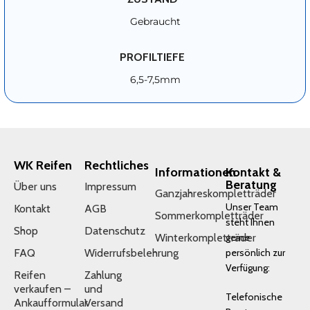
Gebraucht
PROFILTIEFE
6,5-7,5mm
WK Reifen
Rechtliches
Informationen
Kontakt &
Beratung
Über uns
Impressum
Ganzjahreskompletträder
Unser Team
Kontakt
AGB
Sommerkompletträder
steht Ihnen
Shop
Datenschutz
Winterkompletträder
gerne
FAQ
Widerrufsbelehrung
persönlich zur
Verfügung:
Reifen
Zahlung
verkaufen –
und
Telefonische
Ankaufformular
Versand