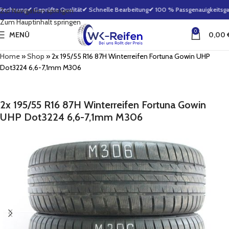
Rechnung
✔ Geprüfte Qualität
✔ Schnelle Bearbeitung
✔ 100 % Passgenauigkeitsgara
Zur Navigation springen
Zum Hauptinhalt springen
0
MENÜ
0,00
Home
»
Shop
»
2x 195/55 R16 87H Winterreifen Fortuna Gowin UHP
Dot3224 6,6-7,1mm M306
2x 195/55 R16 87H Winterreifen Fortuna Gowin
UHP Dot3224 6,6-7,1mm M306