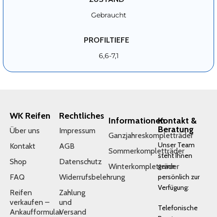
Gebraucht
PROFILTIEFE
6,6-7,1
WK Reifen
Rechtliches
Informationen
Kontakt &
Beratung
Über uns
Impressum
Ganzjahreskompletträder
Unser Team
Kontakt
AGB
Sommerkompletträder
steht Ihnen
Shop
Datenschutz
Winterkompletträder
gerne
FAQ
Widerrufsbelehrung
persönlich zur
Verfügung:
Reifen
Zahlung
verkaufen –
und
Telefonische
Ankaufformular
Versand