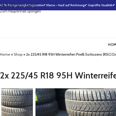
00 % Passgenauigkeitsgarantie
Zur Navigation springen
✔ Klarna – Kauf auf Rechnung
✔ Geprüfte Qualität
✔ 
Zum Hauptinhalt springen
HOM
Home
»
Shop
»
2x 225/45 R18 95H Winterreifen Pirelli Sottozero (RSC
2x 225/45 R18 95H Winterreif