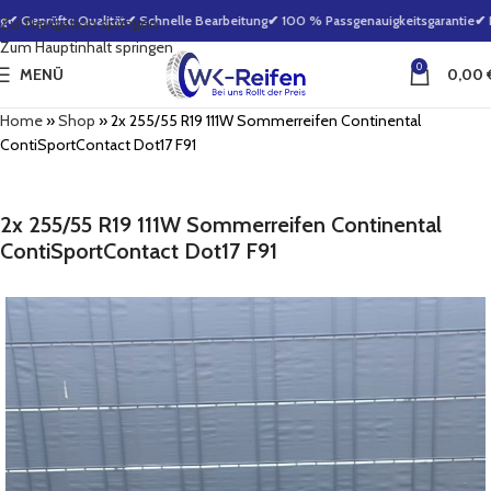
✔ Geprüfte Qualität
✔ Schnelle Bearbeitung
✔ 100 % Passgenauigkeitsgarantie
✔ Kl
Zur Navigation springen
Zum Hauptinhalt springen
0
MENÜ
0,00
Home
»
Shop
»
2x 255/55 R19 111W Sommerreifen Continental
ContiSportContact Dot17 F91
2x 255/55 R19 111W Sommerreifen Continental
ContiSportContact Dot17 F91