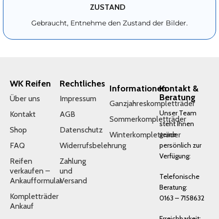
ZUSTAND
Gebraucht, Entnehme den Zustand der Bilder.
WK Reifen
Rechtliches
Informationen
Kontakt &
Beratung
Über uns
Impressum
Ganzjahreskompletträder
Unser Team
Kontakt
AGB
Sommerkompletträder
steht Ihnen
Shop
Datenschutz
Winterkompletträder
gerne
FAQ
Widerrufsbelehrung
persönlich zur
Verfügung:
Reifen
Zahlung
verkaufen –
und
Telefonische
Ankaufformular
Versand
Beratung:
Kompletträder
0163 – 7158632
Ankauf
Erreichbarkeit: