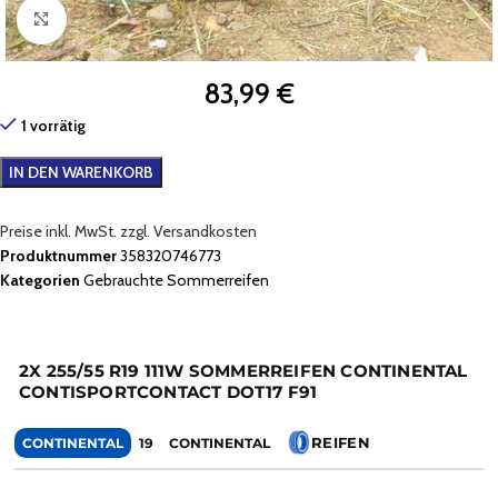
Zum Vergrößern klicken
83,99
€
1 vorrätig
IN DEN WARENKORB
Preise inkl. MwSt. zzgl. Versandkosten
Produktnummer
358320746773
Kategorien
Gebrauchte Sommerreifen
2X 255/55 R19 111W SOMMERREIFEN CONTINENTAL
CONTISPORTCONTACT DOT17 F91
REIFEN
CONTINENTAL
19
CONTINENTAL