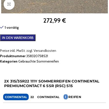
Zum Vergrößern klicken
272,99
€
1 vorrätig
IN DEN WARENKORB
Preise inkl. MwSt. zzgl. Versandkosten
Produktnummer
358320758521
Kategorien
Gebrauchte Sommerreifen
2X 315/35R22 111Y SOMMERREIFEN CONTINENTAL
PREMIUMCONTACT 6 SSR (RSC) S15
REIFEN
CONTINENTAL
22
CONTINENTAL