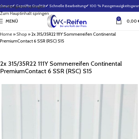
hnung
✔ Geprüfte Qualität
✔ Schnelle Bearbeitung
✔ 100 % Passgenauigkeitsgarant
Zur Navigation springen
Zum Hauptinhalt springen
0
MENÜ
0,00
Home
»
Shop
»
2x 315/35R22 111Y Sommerreifen Continental
PremiumContact 6 SSR (RSC) S15
2x 315/35R22 111Y Sommerreifen Continental
PremiumContact 6 SSR (RSC) S15