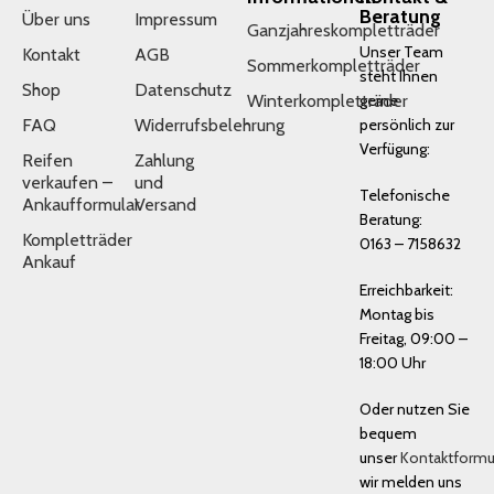
Beratung
Über uns
Impressum
Ganzjahreskompletträder
Unser Team
Kontakt
AGB
Sommerkompletträder
steht Ihnen
Shop
Datenschutz
Winterkompletträder
gerne
FAQ
Widerrufsbelehrung
persönlich zur
Verfügung:
Reifen
Zahlung
verkaufen –
und
Telefonische
Ankaufformular
Versand
Beratung:
Kompletträder
0163 – 7158632
Ankauf
Erreichbarkeit:
Montag bis
Freitag, 09:00 –
18:00 Uhr
Oder nutzen Sie
bequem
unser
Kontaktformu
wir melden uns