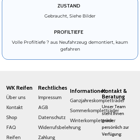
ZUSTAND
Gebraucht, Siehe Bilder
PROFILTIEFE
Volle Profiltiefe ? aus Neufahrzeug demontiert, kaum
gefahren
WK Reifen
Rechtliches
Informationen
Kontakt &
Beratung
Über uns
Impressum
Ganzjahreskompletträder
Unser Team
Kontakt
AGB
Sommerkompletträder
steht Ihnen
Shop
Datenschutz
Winterkompletträder
gerne
FAQ
Widerrufsbelehrung
persönlich zur
Verfügung:
Reifen
Zahlung