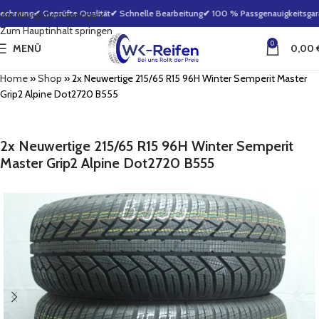
echnung
✔ Geprüfte Qualität
✔ Schnelle Bearbeitung
✔ 100 % Passgenauigkeitsgaran
Zur Navigation springen
Zum Hauptinhalt springen
0
MENÜ
0,00
Home
»
Shop
»
2x Neuwertige 215/65 R15 96H Winter Semperit Master
Grip2 Alpine Dot2720 B555
2x Neuwertige 215/65 R15 96H Winter Semperit
Master Grip2 Alpine Dot2720 B555