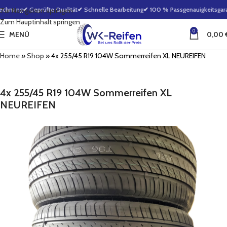
echnung
✔ Geprüfte Qualität
✔ Schnelle Bearbeitung
✔ 100 % Passgenauigkeitsgaran
Zur Navigation springen
Zum Hauptinhalt springen
0
MENÜ
0,00
Home
»
Shop
»
4x 255/45 R19 104W Sommerreifen XL NEUREIFEN
4x 255/45 R19 104W Sommerreifen XL
NEUREIFEN