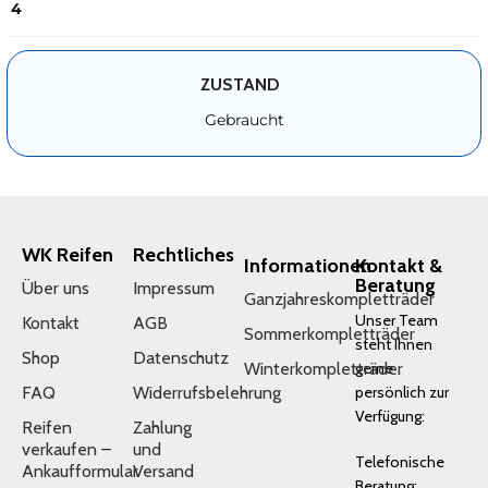
4
ZUSTAND
Gebraucht
WK Reifen
Rechtliches
Informationen
Kontakt &
Beratung
Über uns
Impressum
Ganzjahreskompletträder
Unser Team
Kontakt
AGB
Sommerkompletträder
steht Ihnen
Shop
Datenschutz
Winterkompletträder
gerne
FAQ
Widerrufsbelehrung
persönlich zur
Verfügung:
Reifen
Zahlung
verkaufen –
und
Telefonische
Ankaufformular
Versand
Beratung: