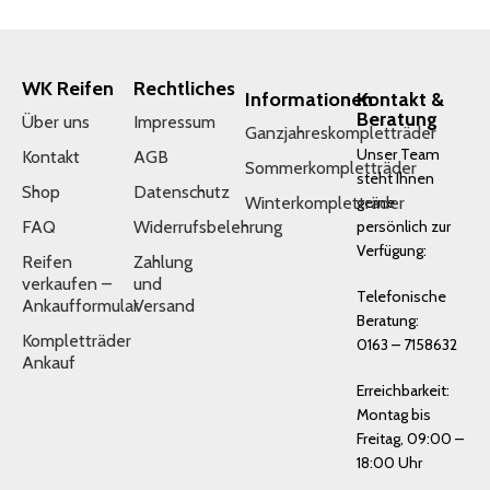
WK Reifen
Rechtliches
Informationen
Kontakt &
Beratung
Über uns
Impressum
Ganzjahreskompletträder
Unser Team
Kontakt
AGB
Sommerkompletträder
steht Ihnen
Shop
Datenschutz
Winterkompletträder
gerne
FAQ
Widerrufsbelehrung
persönlich zur
Verfügung:
Reifen
Zahlung
verkaufen –
und
Telefonische
Ankaufformular
Versand
Beratung:
Kompletträder
0163 – 7158632
Ankauf
Erreichbarkeit:
Montag bis
Freitag, 09:00 –
18:00 Uhr