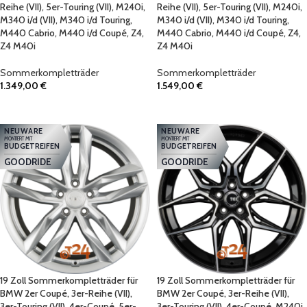
Reihe (VII), 5er-Touring (VII), M240i,
Reihe (VII), 5er-Touring (VII), M240i,
M340 i/d (VII), M340 i/d Touring,
M340 i/d (VII), M340 i/d Touring,
M440 Cabrio, M440 i/d Coupé, Z4,
M440 Cabrio, M440 i/d Coupé, Z4,
Z4 M40i
Z4 M40i
Sommerkompletträder
Sommerkompletträder
1.349,00
€
1.549,00
€
IN DEN WARENKORB
IN DEN WARENKORB
NEUWARE
NEUWARE
MONTIERT MIT
MONTIERT MIT
BUDGETREIFEN
BUDGETREIFEN
GOODRIDE
GOODRIDE
19 Zoll Sommerkompletträder für
19 Zoll Sommerkompletträder für
BMW 2er Coupé, 3er-Reihe (VII),
BMW 2er Coupé, 3er-Reihe (VII),
3er-Touring (VII), 4er-Coupé, 5er-
3er-Touring (VII), 4er-Coupé, M240i,