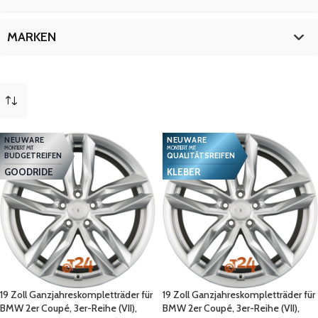
4er-Coupé
18
5er-Reihe (VII)
9
19 Zoll
18
MARKEN
5er-Touring (VII)
9
d (VII)
18
BMW
18
mehr
(
8
)
NEUWARE
NEUWARE
MONTIERT MIT
MONTIERT MIT
BUDGETREIFEN
QUALITÄTSREIFEN
GOODRIDE
KLEBER
19 Zoll Ganzjahreskompletträder für
19 Zoll Ganzjahreskompletträder für
BMW 2er Coupé, 3er-Reihe (VII),
BMW 2er Coupé, 3er-Reihe (VII),