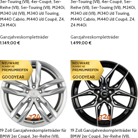
3er-Touring (VII), 4er-Coupé, 5er-
3er-Touring (VII), 4er-Coupé, 5er-
Reihe (VII), 5er-Touring (VII), M240i,
Reihe (VII), 5er-Touring (VII), M240i,
M340 i/d (VII), M340 i/d Touring,
M340 i/d (VII), M340 i/d Touring,
M440 Cabrio, M440 i/d Coupé, Z4,
M440 Cabrio, M440 i/d Coupé, Z4,
Z4 M40i
Z4 M40i
Ganzjahreskompletträder
Ganzjahreskompletträder
1.149,00
€
1.499,00
€
IN DEN WARENKORB
IN DEN WARENKORB
NEUWARE
NEUWARE
MONTIERT MIT
MONTIERT MIT
PREMIUMREIFEN
PREMIUMREIFEN
GOODYEAR
GOODYEAR
19 Zoll Ganzjahreskompletträder für
19 Zoll Ganzjahreskompletträder für
BMW 2er Coupé, 3er-Reihe (VII),
BMW 2er Coupé, 3er-Reihe (VII),