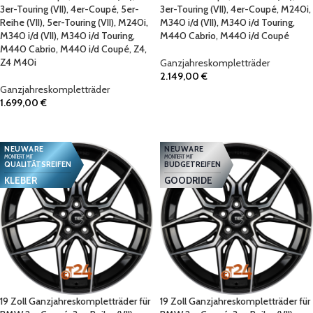
3er-Touring (VII), 4er-Coupé, 5er-
3er-Touring (VII), 4er-Coupé, M240i,
Reihe (VII), 5er-Touring (VII), M240i,
M340 i/d (VII), M340 i/d Touring,
M340 i/d (VII), M340 i/d Touring,
M440 Cabrio, M440 i/d Coupé
M440 Cabrio, M440 i/d Coupé, Z4,
Z4 M40i
Ganzjahreskompletträder
2.149,00
€
Ganzjahreskompletträder
IN DEN WARENKORB
1.699,00
€
IN DEN WARENKORB
NEUWARE
NEUWARE
MONTIERT MIT
MONTIERT MIT
QUALITÄTSREIFEN
BUDGETREIFEN
KLEBER
GOODRIDE
19 Zoll Ganzjahreskompletträder für
19 Zoll Ganzjahreskompletträder für