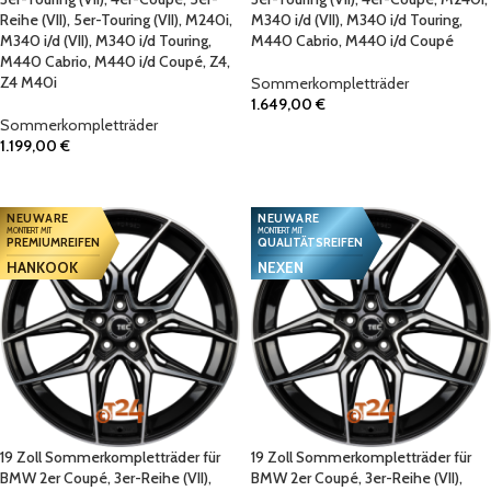
Reihe (VII), 5er-Touring (VII), M240i,
M340 i/d (VII), M340 i/d Touring,
M340 i/d (VII), M340 i/d Touring,
M440 Cabrio, M440 i/d Coupé
M440 Cabrio, M440 i/d Coupé, Z4,
Z4 M40i
Sommerkompletträder
1.649,00
€
Sommerkompletträder
IN DEN WARENKORB
1.199,00
€
IN DEN WARENKORB
NEUWARE
NEUWARE
MONTIERT MIT
MONTIERT MIT
PREMIUMREIFEN
QUALITÄTSREIFEN
HANKOOK
NEXEN
19 Zoll Sommerkompletträder für
19 Zoll Sommerkompletträder für
BMW 2er Coupé, 3er-Reihe (VII),
BMW 2er Coupé, 3er-Reihe (VII),