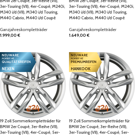
BMW 2er Coupé, 3er-Reihe (VII),
BMW 2er Coupé, 3er-Reihe (VII),
3er-Touring (VII), 4er-Coupé, M240i,
3er-Touring (VII), 4er-Coupé, M240i,
M340 i/d (VII), M340 i/d Touring,
M340 i/d (VII), M340 i/d Touring,
M440 Cabrio, M440 i/d Coupé
M440 Cabrio, M440 i/d Coupé
Ganzjahreskompletträder
Ganzjahreskompletträder
1.999,00
€
1.649,00
€
IN DEN WARENKORB
IN DEN WARENKORB
NEUWARE
NEUWARE
MONTIERT MIT
MONTIERT MIT
QUALITÄTSREIFEN
PREMIUMREIFEN
NEXEN
HANKOOK
19 Zoll Sommerkompletträder für
19 Zoll Sommerkompletträder für
BMW 2er Coupé, 3er-Reihe (VII),
BMW 2er Coupé, 3er-Reihe (VII),
3er-Touring (VII), 4er-Coupé, 5er-
3er-Touring (VII), 4er-Coupé, 5er-