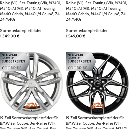
Reihe (VII), 5er-Touring (VII), M240i,
Reihe (VII), 5er-Touring (VII), M240i,
M340 i/d (VII), M340 i/d Touring,
M340 i/d (VII), M340 i/d Touring,
M440 Cabrio, M440 i/d Coupé, Z4,
M440 Cabrio, M440 i/d Coupé, Z4,
Z4 M40i
Z4 M40i
Sommerkompletträder
Sommerkompletträder
1.349,00
€
1.549,00
€
IN DEN WARENKORB
IN DEN WARENKORB
NEUWARE
NEUWARE
MONTIERT MIT
MONTIERT MIT
BUDGETREIFEN
BUDGETREIFEN
GOODRIDE
GOODRIDE
19 Zoll Sommerkompletträder für
19 Zoll Sommerkompletträder für
BMW 2er Coupé, 3er-Reihe (VII),
BMW 2er Coupé, 3er-Reihe (VII),
3er-Touring (VII), 4er-Coupé, 5er-
3er-Touring (VII), 4er-Coupé, M240i,