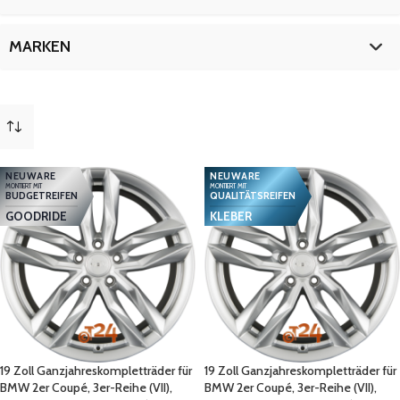
4er-Coupé
18
5er-Reihe (VII)
9
19 Zoll
18
MARKEN
5er-Touring (VII)
9
d (VII)
18
BMW
18
mehr
(
8
)
NEUWARE
NEUWARE
MONTIERT MIT
MONTIERT MIT
BUDGETREIFEN
QUALITÄTSREIFEN
GOODRIDE
KLEBER
19 Zoll Ganzjahreskompletträder für
19 Zoll Ganzjahreskompletträder für
BMW 2er Coupé, 3er-Reihe (VII),
BMW 2er Coupé, 3er-Reihe (VII),