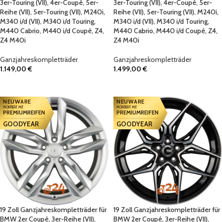
3er-Touring (VII), 4er-Coupé, 5er-
3er-Touring (VII), 4er-Coupé, 5er-
Reihe (VII), 5er-Touring (VII), M240i,
Reihe (VII), 5er-Touring (VII), M240i,
M340 i/d (VII), M340 i/d Touring,
M340 i/d (VII), M340 i/d Touring,
M440 Cabrio, M440 i/d Coupé, Z4,
M440 Cabrio, M440 i/d Coupé, Z4,
Z4 M40i
Z4 M40i
Ganzjahreskompletträder
Ganzjahreskompletträder
1.149,00
€
1.499,00
€
IN DEN WARENKORB
IN DEN WARENKORB
NEUWARE
NEUWARE
MONTIERT MIT
MONTIERT MIT
PREMIUMREIFEN
PREMIUMREIFEN
GOODYEAR
GOODYEAR
19 Zoll Ganzjahreskompletträder für
19 Zoll Ganzjahreskompletträder für
BMW 2er Coupé, 3er-Reihe (VII),
BMW 2er Coupé, 3er-Reihe (VII),