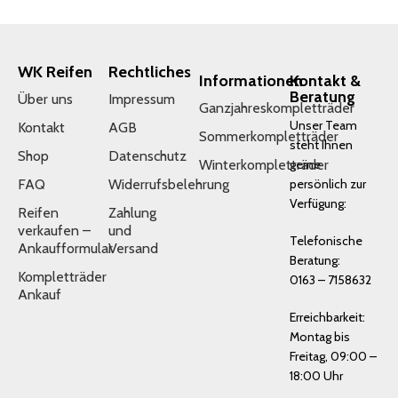
WK Reifen
Rechtliches
Informationen
Kontakt &
Beratung
Über uns
Impressum
Ganzjahreskompletträder
Unser Team
Kontakt
AGB
Sommerkompletträder
steht Ihnen
Shop
Datenschutz
Winterkompletträder
gerne
FAQ
Widerrufsbelehrung
persönlich zur
Verfügung:
Reifen
Zahlung
verkaufen –
und
Telefonische
Ankaufformular
Versand
Beratung:
Kompletträder
0163 – 7158632
Ankauf
Erreichbarkeit:
Montag bis
Freitag, 09:00 –
18:00 Uhr