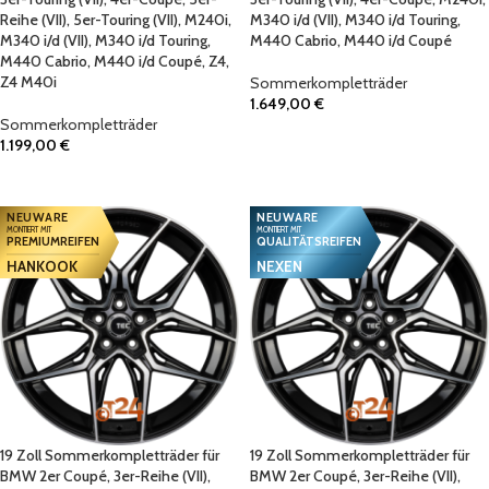
Reihe (VII), 5er-Touring (VII), M240i,
M340 i/d (VII), M340 i/d Touring,
M340 i/d (VII), M340 i/d Touring,
M440 Cabrio, M440 i/d Coupé
M440 Cabrio, M440 i/d Coupé, Z4,
Z4 M40i
Sommerkompletträder
1.649,00
€
Sommerkompletträder
IN DEN WARENKORB
1.199,00
€
IN DEN WARENKORB
NEUWARE
NEUWARE
MONTIERT MIT
MONTIERT MIT
PREMIUMREIFEN
QUALITÄTSREIFEN
HANKOOK
NEXEN
19 Zoll Sommerkompletträder für
19 Zoll Sommerkompletträder für
BMW 2er Coupé, 3er-Reihe (VII),
BMW 2er Coupé, 3er-Reihe (VII),