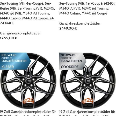
3er-Touring (VII), 4er-Coupé, 5er-
3er-Touring (VII), 4er-Coupé, M240i,
Reihe (VII), 5er-Touring (VII), M240i,
M340 i/d (VII), M340 i/d Touring,
M340 i/d (VII), M340 i/d Touring,
M440 Cabrio, M440 i/d Coupé
M440 Cabrio, M440 i/d Coupé, Z4,
Z4 M40i
Ganzjahreskompletträder
2.149,00
€
Ganzjahreskompletträder
IN DEN WARENKORB
1.699,00
€
IN DEN WARENKORB
NEUWARE
NEUWARE
MONTIERT MIT
MONTIERT MIT
QUALITÄTSREIFEN
BUDGETREIFEN
KLEBER
GOODRIDE
19 Zoll Ganzjahreskompletträder für
19 Zoll Ganzjahreskompletträder für