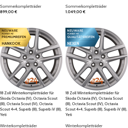
Sommerkompletträder
Sommerkompletträder
899,00
€
1.049,00
€
IN DEN WARENKORB
IN DEN WARENKORB
NEUWARE
NEUWARE
MONTIERT MIT
MONTIERT MIT
PREMIUMREIFEN
QUALITÄTSREIFEN
HANKOOK
NEXEN
18 Zoll Winterkompletträder für
18 Zoll Winterkompletträder für
Skoda Octavia (IV), Octavia Scout
Skoda Octavia (IV), Octavia Scout
(III), Octavia Scout (IV), Octavia
(III), Octavia Scout (IV), Octavia
Scout 4×4, Superb (III), Superb iV (III),
Scout 4×4, Superb (III), Superb iV (III),
Yeti
Yeti
Winterkompletträder
Winterkompletträder