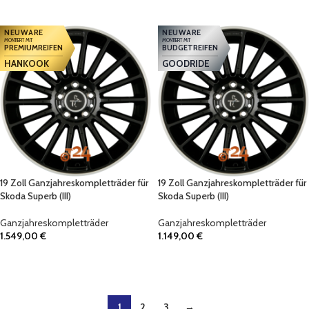
IN DEN WARENKORB
NEUWARE
NEUWARE
MONTIERT MIT
MONTIERT MIT
PREMIUMREIFEN
BUDGETREIFEN
HANKOOK
GOODRIDE
19 Zoll Ganzjahreskompletträder für
19 Zoll Ganzjahreskompletträder für
Skoda Superb (III)
Skoda Superb (III)
Ganzjahreskompletträder
Ganzjahreskompletträder
1.549,00
€
1.149,00
€
IN DEN WARENKORB
IN DEN WARENKORB
1
2
3
→