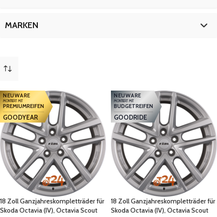
Octavia Scout 4x4
9
19 Zoll
18
Superb (III)
27
18 Zoll
9
MARKEN
Superb iV (III)
9
19 Zoll
18
Yeti
9
Skoda
27
NEUWARE
NEUWARE
MONTIERT MIT
MONTIERT MIT
PREMIUMREIFEN
BUDGETREIFEN
GOODYEAR
GOODRIDE
18 Zoll Ganzjahreskompletträder für
18 Zoll Ganzjahreskompletträder für
Skoda Octavia (IV), Octavia Scout
Skoda Octavia (IV), Octavia Scout