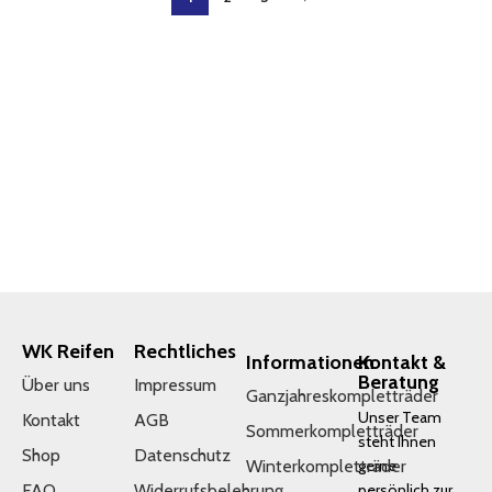
WK Reifen
Rechtliches
Informationen
Kontakt &
Beratung
Über uns
Impressum
Ganzjahreskompletträder
Unser Team
Kontakt
AGB
Sommerkompletträder
steht Ihnen
Shop
Datenschutz
Winterkompletträder
gerne
FAQ
Widerrufsbelehrung
persönlich zur