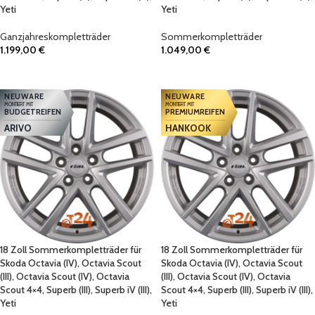
Yeti
Yeti
Ganzjahreskompletträder
Sommerkompletträder
1.199,00
€
1.049,00
€
IN DEN WARENKORB
IN DEN WARENKORB
NEUWARE
NEUWARE
MONTIERT MIT
MONTIERT MIT
BUDGETREIFEN
PREMIUMREIFEN
ARIVO
HANKOOK
18 Zoll Sommerkompletträder für
18 Zoll Sommerkompletträder für
Skoda Octavia (IV), Octavia Scout
Skoda Octavia (IV), Octavia Scout
(III), Octavia Scout (IV), Octavia
(III), Octavia Scout (IV), Octavia
Scout 4×4, Superb (III), Superb iV (III),
Scout 4×4, Superb (III), Superb iV (III),
Yeti
Yeti