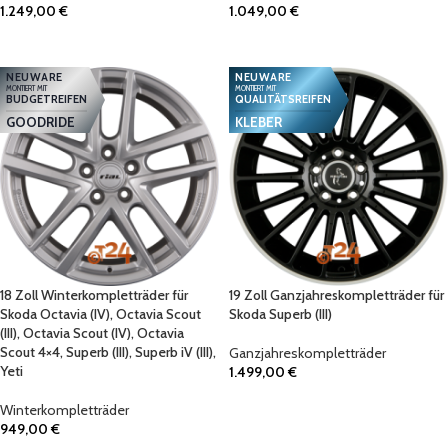
1.249,00
€
1.049,00
€
IN DEN WARENKORB
IN DEN WARENKORB
NEUWARE
NEUWARE
MONTIERT MIT
MONTIERT MIT
BUDGETREIFEN
QUALITÄTSREIFEN
GOODRIDE
KLEBER
18 Zoll Winterkompletträder für
19 Zoll Ganzjahreskompletträder für
Skoda Octavia (IV), Octavia Scout
Skoda Superb (III)
(III), Octavia Scout (IV), Octavia
Scout 4×4, Superb (III), Superb iV (III),
Ganzjahreskompletträder
Yeti
1.499,00
€
IN DEN WARENKORB
Winterkompletträder
949,00
€