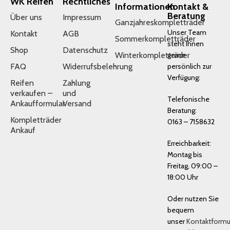
WK Reifen
Rechtliches
Informationen
Kontakt &
Beratung
Über uns
Impressum
Ganzjahreskompletträder
Unser Team
Kontakt
AGB
Sommerkompletträder
steht Ihnen
Shop
Datenschutz
Winterkompletträder
gerne
FAQ
Widerrufsbelehrung
persönlich zur
Verfügung:
Reifen
Zahlung
verkaufen –
und
Telefonische
Ankaufformular
Versand
Beratung:
Kompletträder
0163 – 7158632
Ankauf
Erreichbarkeit:
Montag bis
Freitag, 09:00 –
18:00 Uhr
Oder nutzen Sie
bequem
unser
Kontaktformu