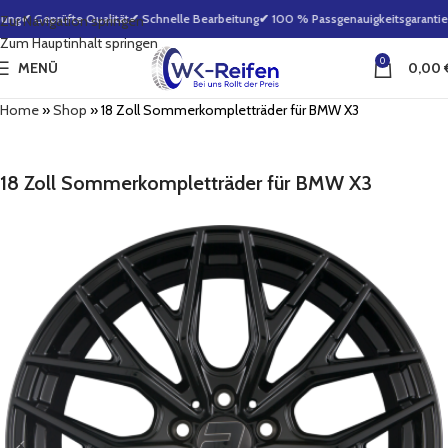
ung
✔ Geprüfte Qualität
✔ Schnelle Bearbeitung
✔ 100 % Passgenauigkeitsgarantie
✔
Zur Navigation springen
Zum Hauptinhalt springen
0
MENÜ
0,00
Home
»
Shop
»
18 Zoll Sommerkompletträder für BMW X3
18 Zoll Sommerkompletträder für BMW X3