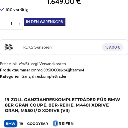
1.649,00
€
100 vorrätig
IN DEN WARENKORB
RDKS Sensoren
139,00 €
Preise inkl. MwSt. zzgl. Versandkosten
Produktnummer
cmmqj895i003sjxb6jjhzamy4
Kategorien
Ganzjahreskompletträder
19 ZOLL GANZJAHRESKOMPLETTRÄDER FÜR BMW
8ER GRAN COUPÉ, 8ER-REIHE, M440I XDRIVE
GRAN, M550 I/D XDRIVE (VII)
REIFEN
BMW
19
GOODYEAR