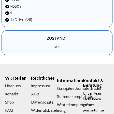
M550 i
d
d xDrive (VII)
ZUSTAND
Neu
WK Reifen
Rechtliches
Informationen
Kontakt &
Beratung
Über uns
Impressum
Ganzjahreskompletträder
Unser Team
Kontakt
AGB
Sommerkompletträder
steht Ihnen
Shop
Datenschutz
Winterkompletträder
gerne
FAQ
Widerrufsbelehrung
persönlich zur