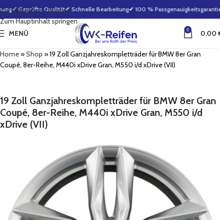
ung
✔ Geprüfte Qualität
✔ Schnelle Bearbeitung
✔ 100 % Passgenauigkeitsgarantie
Zur Navigation springen
Zum Hauptinhalt springen
0
MENÜ
0,00
Home
»
Shop
»
19 Zoll Ganzjahreskompletträder für BMW 8er Gran
Coupé, 8er-Reihe, M440i xDrive Gran, M550 i/d xDrive (VII)
19 Zoll Ganzjahreskompletträder für BMW 8er Gran
Coupé, 8er-Reihe, M440i xDrive Gran, M550 i/d
xDrive (VII)