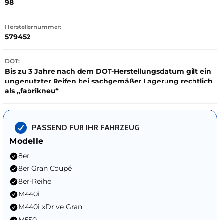
98
Herstellernummer:
579452
DOT:
Bis zu 3 Jahre nach dem DOT-Herstellungsdatum gilt ein
ungenutzter Reifen bei sachgemäßer Lagerung rechtlich
als „fabrikneu“
PASSEND FUR IHR FAHRZEUG
Modelle
8er
8er Gran Coupé
8er-Reihe
M440i
M440i xDrive Gran
M550