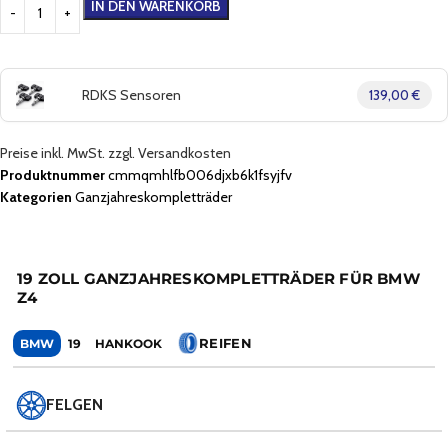
IN DEN WARENKORB
RDKS Sensoren
139,00 €
Preise inkl. MwSt. zzgl. Versandkosten
Produktnummer
cmmqmhlfb006djxb6k1fsyjfv
Kategorien
Ganzjahreskompletträder
19 ZOLL GANZJAHRESKOMPLETTRÄDER FÜR BMW
Z4
REIFEN
BMW
19
HANKOOK
FELGEN