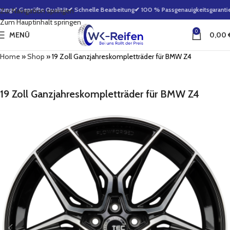
ung
✔ Geprüfte Qualität
✔ Schnelle Bearbeitung
✔ 100 % Passgenauigkeitsgarantie
Zur Navigation springen
Zum Hauptinhalt springen
0
MENÜ
0,00
Home
»
Shop
»
19 Zoll Ganzjahreskompletträder für BMW Z4
19 Zoll Ganzjahreskompletträder für BMW Z4