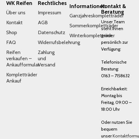
WK Reifen
Rechtliches
Informationen
Kontakt &
Beratung
Über uns
Impressum
Ganzjahreskompletträder
Unser Team
Kontakt
AGB
Sommerkompletträder
steht Ihnen
Shop
Datenschutz
Winterkompletträder
gerne
FAQ
Widerrufsbelehrung
persönlich zur
Verfügung:
Reifen
Zahlung
verkaufen –
und
Telefonische
Ankaufformular
Versand
Beratung:
Kompletträder
0163 – 7158632
Ankauf
Erreichbarkeit:
Montag bis
Freitag, 09:00 –
18:00 Uhr
Oder nutzen Sie
bequem
unser
Kontaktformu