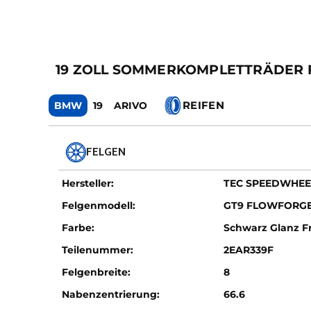
19 ZOLL SOMMERKOMPLETTRÄDER FÜ
REIFEN
BMW
19
ARIVO
FELGEN
Hersteller:
TEC SPEEDWHEE
Felgenmodell:
GT9 FLOWFORG
Farbe:
Schwarz Glanz Fr
Teilenummer:
2EAR339F
Felgenbreite:
8
Nabenzentrierung:
66.6