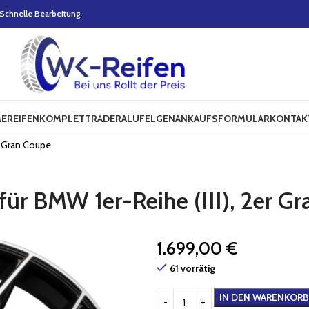
Schnelle Bearbeitung
E
REIFEN
KOMPLETTRÄDER
ALUFELGEN
ANKAUFSFORMULAR
KONTAK
r Gran Coupe
ür BMW 1er-Reihe (III), 2er G
1.699,00
€
61 vorrätig
IN DEN WARENKORB