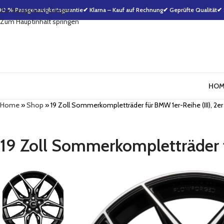
00 % Passgenauigkeitsgarantie
Zur Navigation springen
✔ Klarna – Kauf auf Rechnung
✔ Geprüfte Qualität
✔ 
Zum Hauptinhalt springen
HOM
Home
»
Shop
»
19 Zoll Sommerkompletträder für BMW 1er-Reihe (III), 2e
19 Zoll Sommerkompletträder f