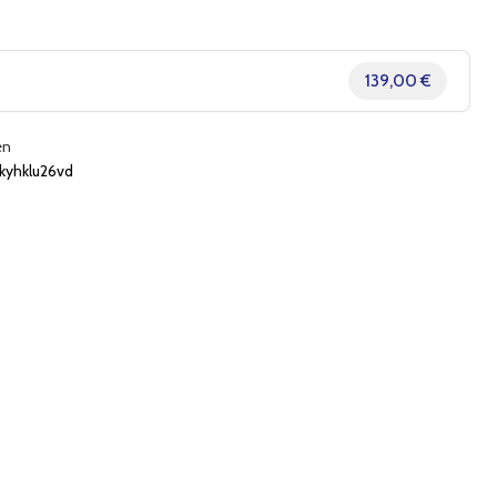
139,00 €
en
kyhklu26vd