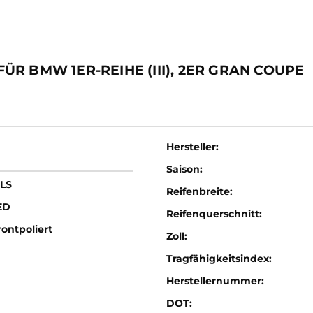
R BMW 1ER-REIHE (III), 2ER GRAN COUPE
Hersteller:
Saison:
LS
Reifenbreite:
ED
Reifenquerschnitt:
ontpoliert
Zoll:
Tragfähigkeitsindex:
Herstellernummer:
DOT: