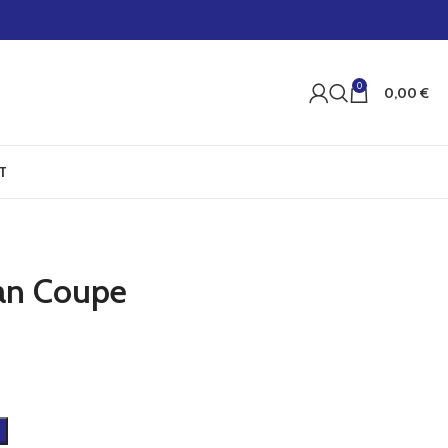
0
0,00
€
T
ran Coupe