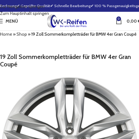
Rechnung
✔ Geprüfte Qualität
✔ Schnelle Bearbeitung
✔ 100 % Passgenauigkeitsgar
Zur Navigation springen
Zum Hauptinhalt springen
0
MENÜ
0,00
Home
»
Shop
»
19 Zoll Sommerkompletträder für BMW 4er Gran Coupé
19 Zoll Sommerkompletträder für BMW 4er Gran
Coupé