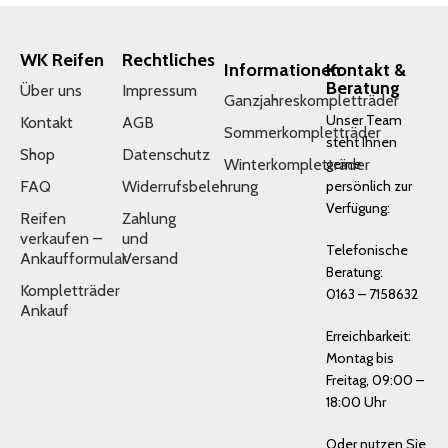
WK Reifen
Rechtliches
Informationen
Kontakt &
Beratung
Über uns
Impressum
Ganzjahreskompletträder
Unser Team
Kontakt
AGB
Sommerkompletträder
steht Ihnen
Shop
Datenschutz
Winterkompletträder
gerne
FAQ
Widerrufsbelehrung
persönlich zur
Verfügung:
Reifen
Zahlung
verkaufen –
und
Telefonische
Ankaufformular
Versand
Beratung:
Kompletträder
0163 – 7158632
Ankauf
Erreichbarkeit:
Montag bis
Freitag, 09:00 –
18:00 Uhr
Oder nutzen Sie