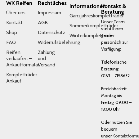
WK Reifen
Rechtliches
Informationen
Kontakt &
Beratung
Über uns
Impressum
Ganzjahreskompletträder
Unser Team
Kontakt
AGB
Sommerkompletträder
steht Ihnen
Shop
Datenschutz
Winterkompletträder
gerne
FAQ
Widerrufsbelehrung
persönlich zur
Verfügung:
Reifen
Zahlung
verkaufen –
und
Telefonische
Ankaufformular
Versand
Beratung:
Kompletträder
0163 – 7158632
Ankauf
Erreichbarkeit:
Montag bis
Freitag, 09:00 –
18:00 Uhr
Oder nutzen Sie
bequem
unser
Kontaktformu