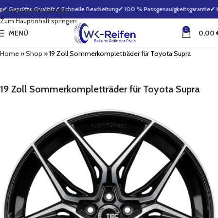
✔ Geprüfte Qualität
✔ Schnelle Bearbeitung
✔ 100 % Passgenauigkeitsgarantie
✔ Kl
Zur Navigation springen
Zum Hauptinhalt springen
0
MENÜ
0,00
Home
»
Shop
»
19 Zoll Sommerkompletträder für Toyota Supra
19 Zoll Sommerkompletträder für Toyota Supra