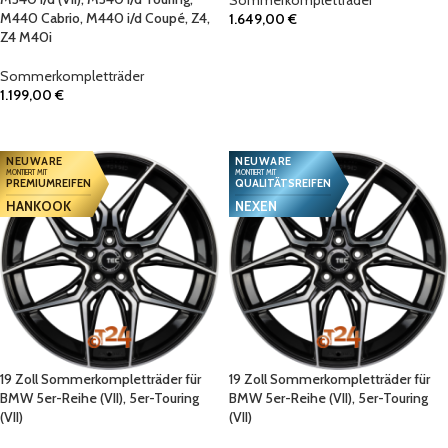
Sommerkompletträder
M440 Cabrio, M440 i/d Coupé, Z4,
1.649,00
€
Z4 M40i
IN DEN WARENKORB
Sommerkompletträder
1.199,00
€
IN DEN WARENKORB
NEUWARE
NEUWARE
MONTIERT MIT
MONTIERT MIT
PREMIUMREIFEN
QUALITÄTSREIFEN
HANKOOK
NEXEN
19 Zoll Sommerkompletträder für
19 Zoll Sommerkompletträder für
BMW 5er-Reihe (VII), 5er-Touring
BMW 5er-Reihe (VII), 5er-Touring
(VII)
(VII)