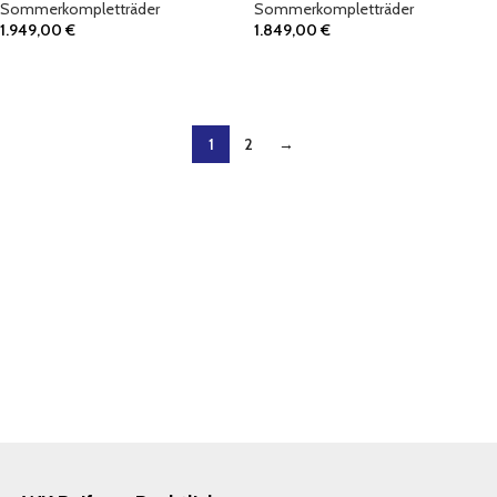
Sommerkompletträder
Sommerkompletträder
1.949,00
€
1.849,00
€
IN DEN WARENKORB
IN DEN WARENKORB
1
2
→