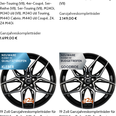
3er-Touring (VII), 4er-Coupé, 5er-
(VII)
Reihe (VII), 5er-Touring (VII), M240i,
M340 i/d (VII), M340 i/d Touring,
Ganzjahreskompletträder
M440 Cabrio, M440 i/d Coupé, Z4,
2.149,00
€
Z4 M40i
IN DEN WARENKORB
Ganzjahreskompletträder
1.699,00
€
IN DEN WARENKORB
NEUWARE
NEUWARE
MONTIERT MIT
MONTIERT MIT
QUALITÄTSREIFEN
BUDGETREIFEN
KLEBER
GOODRIDE
19 Zoll Ganzjahreskompletträder für
19 Zoll Ganzjahreskompletträder für