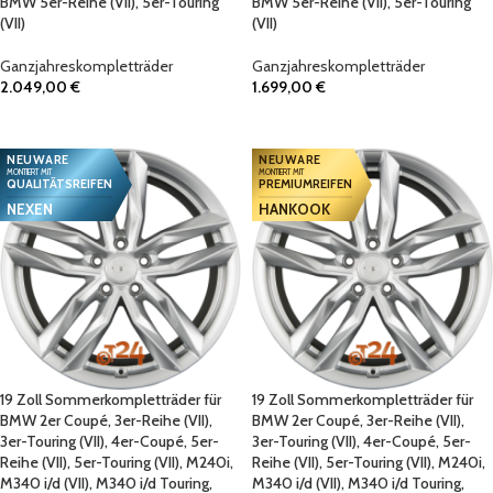
BMW 5er-Reihe (VII), 5er-Touring
BMW 5er-Reihe (VII), 5er-Touring
(VII)
(VII)
Ganzjahreskompletträder
Ganzjahreskompletträder
2.049,00
€
1.699,00
€
IN DEN WARENKORB
IN DEN WARENKORB
NEUWARE
NEUWARE
MONTIERT MIT
MONTIERT MIT
QUALITÄTSREIFEN
PREMIUMREIFEN
NEXEN
HANKOOK
19 Zoll Sommerkompletträder für
19 Zoll Sommerkompletträder für
BMW 2er Coupé, 3er-Reihe (VII),
BMW 2er Coupé, 3er-Reihe (VII),
3er-Touring (VII), 4er-Coupé, 5er-
3er-Touring (VII), 4er-Coupé, 5er-
Reihe (VII), 5er-Touring (VII), M240i,
Reihe (VII), 5er-Touring (VII), M240i,
M340 i/d (VII), M340 i/d Touring,
M340 i/d (VII), M340 i/d Touring,