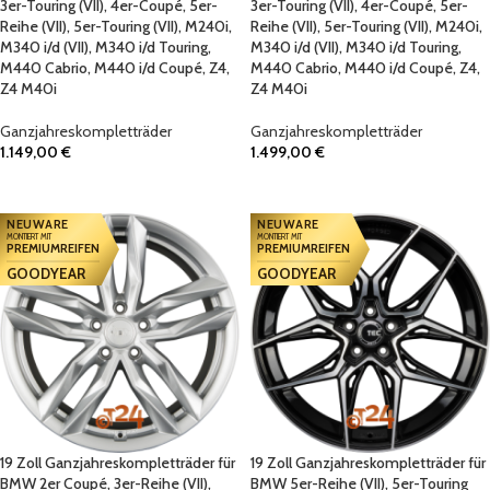
3er-Touring (VII), 4er-Coupé, 5er-
3er-Touring (VII), 4er-Coupé, 5er-
Reihe (VII), 5er-Touring (VII), M240i,
Reihe (VII), 5er-Touring (VII), M240i,
M340 i/d (VII), M340 i/d Touring,
M340 i/d (VII), M340 i/d Touring,
M440 Cabrio, M440 i/d Coupé, Z4,
M440 Cabrio, M440 i/d Coupé, Z4,
Z4 M40i
Z4 M40i
Ganzjahreskompletträder
Ganzjahreskompletträder
1.149,00
€
1.499,00
€
IN DEN WARENKORB
IN DEN WARENKORB
NEUWARE
NEUWARE
MONTIERT MIT
MONTIERT MIT
PREMIUMREIFEN
PREMIUMREIFEN
GOODYEAR
GOODYEAR
19 Zoll Ganzjahreskompletträder für
19 Zoll Ganzjahreskompletträder für
BMW 2er Coupé, 3er-Reihe (VII),
BMW 5er-Reihe (VII), 5er-Touring