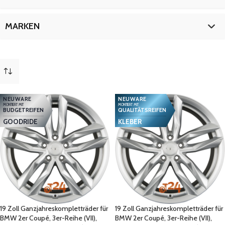
4er-Coupé
9
5er-Reihe (VII)
18
19 Zoll
18
MARKEN
5er-Touring (VII)
18
d (VII)
9
BMW
18
mehr
(
8
)
NEUWARE
NEUWARE
MONTIERT MIT
MONTIERT MIT
BUDGETREIFEN
QUALITÄTSREIFEN
GOODRIDE
KLEBER
19 Zoll Ganzjahreskompletträder für
19 Zoll Ganzjahreskompletträder für
BMW 2er Coupé, 3er-Reihe (VII),
BMW 2er Coupé, 3er-Reihe (VII),