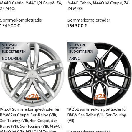
M440 Cabrio, M440 i/d Coupé, Z4,
M440 Cabrio, M440 i/d Coupé, Z4,
Z4 M40i
Z4 M40i
Sommerkompletträder
Sommerkompletträder
1.349,00
€
1.549,00
€
IN DEN WARENKORB
IN DEN WARENKORB
NEUWARE
NEUWARE
MONTIERT MIT
MONTIERT MIT
BUDGETREIFEN
BUDGETREIFEN
GOODRIDE
ARIVO
19 Zoll Sommerkompletträder für
19 Zoll Sommerkompletträder für
BMW 2er Coupé, 3er-Reihe (VII),
BMW 5er-Reihe (VII), 5er-Touring
3er-Touring (VII), 4er-Coupé, 5er-
(VII)
Reihe (VII), 5er-Touring (VII), M240i,
M340 i/d (VII), M340 i/d Touring,