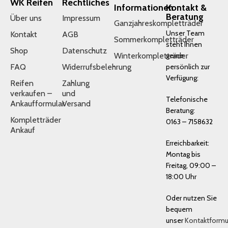
WK Reifen
Rechtliches
Informationen
Kontakt &
Beratung
Über uns
Impressum
Ganzjahreskompletträder
Unser Team
Kontakt
AGB
Sommerkompletträder
steht Ihnen
Shop
Datenschutz
Winterkompletträder
gerne
FAQ
Widerrufsbelehrung
persönlich zur
Verfügung:
Reifen
Zahlung
verkaufen –
und
Telefonische
Ankaufformular
Versand
Beratung:
Kompletträder
0163 – 7158632
Ankauf
Erreichbarkeit:
Montag bis
Freitag, 09:00 –
18:00 Uhr
Oder nutzen Sie
bequem
unser
Kontaktformu