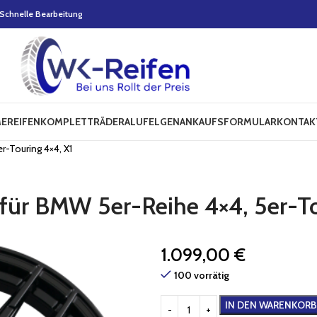
Schnelle Bearbeitung
E
REIFEN
KOMPLETTRÄDER
ALUFELGEN
ANKAUFSFORMULAR
KONTAK
-Touring 4×4, X1
für BMW 5er-Reihe 4×4, 5er-To
1.099,00
€
100 vorrätig
IN DEN WARENKORB