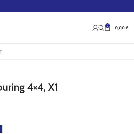
0
0,00
€
T
uring 4×4, X1