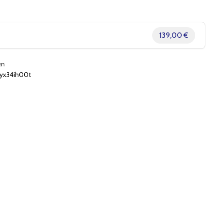
139,00 €
en
kyx34ih00t