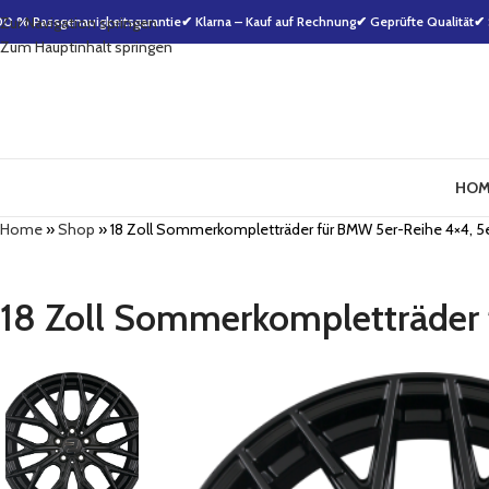
00 % Passgenauigkeitsgarantie
Zur Navigation springen
✔ Klarna – Kauf auf Rechnung
✔ Geprüfte Qualität
✔ 
Zum Hauptinhalt springen
HOM
Home
»
Shop
»
18 Zoll Sommerkompletträder für BMW 5er-Reihe 4×4, 5er
18 Zoll Sommerkompletträder 