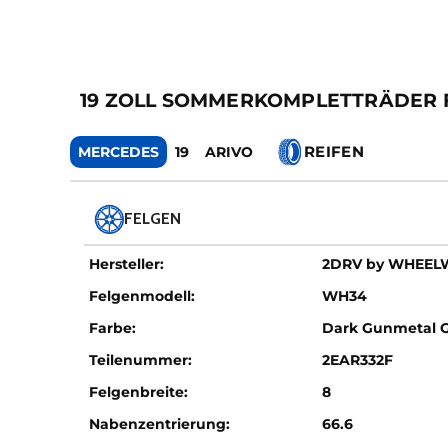
19 ZOLL SOMMERKOMPLETTRÄDER FÜR 
REIFEN
MERCEDES
19
ARIVO
FELGEN
Hersteller:
2DRV by WHEE
Felgenmodell:
WH34
Farbe:
Dark Gunmetal 
Teilenummer:
2EAR332F
Felgenbreite:
8
Nabenzentrierung:
66.6