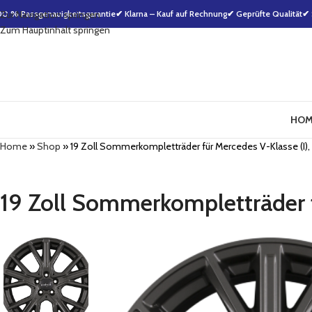
00 % Passgenauigkeitsgarantie
Zur Navigation springen
✔ Klarna – Kauf auf Rechnung
✔ Geprüfte Qualität
✔ 
Zum Hauptinhalt springen
HOM
Home
»
Shop
»
19 Zoll Sommerkompletträder für Mercedes V-Klasse (I), Vi
19 Zoll Sommerkompletträder für