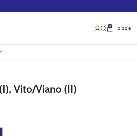
0
0,00
€
T
), Vito/Viano (II)