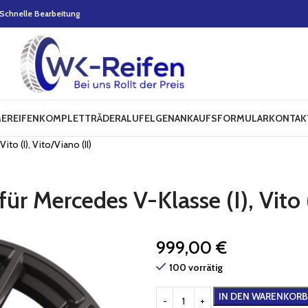
Schnelle Bearbeitung
E
REIFEN
KOMPLETTRÄDER
ALUFELGEN
ANKAUFSFORMULAR
KONTAK
to (I), Vito/Viano (II)
 Mercedes V-Klasse (I), Vito (I
999,00
€
100 vorrätig
IN DEN WARENKORB