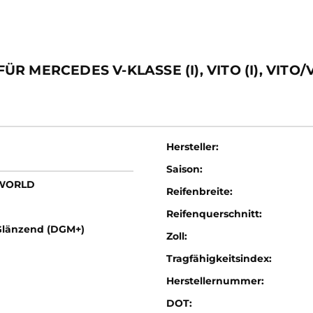
MERCEDES V-KLASSE (I), VITO (I), VITO/VI
Hersteller:
Saison:
LWORLD
Reifenbreite:
Reifenquerschnitt:
Glänzend (DGM+)
Zoll:
Tragfähigkeitsindex:
Herstellernummer:
DOT: