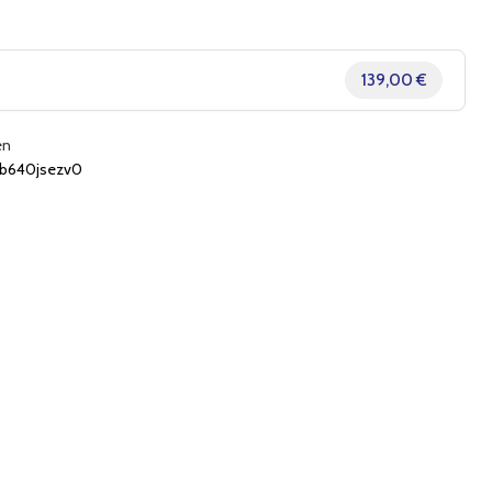
139,00 €
en
b640jsezv0