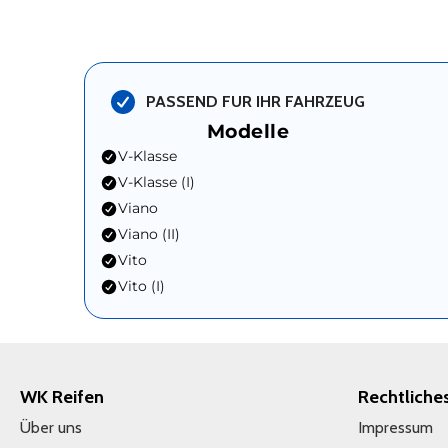
PASSEND FUR IHR FAHRZEUG
Modelle
V-Klasse
V-Klasse (I)
Viano
Viano (II)
Vito
Vito (I)
WK Reifen
Rechtliche
Über uns
Impressum