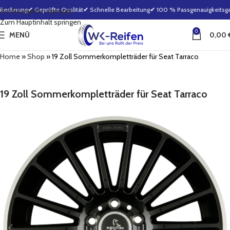
Rechnung
✔ Geprüfte Qualität
✔ Schnelle Bearbeitung
✔ 100 % Passgenauigkeitsgara
Zur Navigation springen
Zum Hauptinhalt springen
0
MENÜ
0,00
Home
»
Shop
»
19 Zoll Sommerkompletträder für Seat Tarraco
19 Zoll Sommerkompletträder für Seat Tarraco