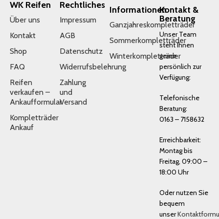
WK Reifen
Rechtliches
Informationen
Kontakt &
Beratung
Über uns
Impressum
Ganzjahreskompletträder
Unser Team
Kontakt
AGB
Sommerkompletträder
steht Ihnen
Shop
Datenschutz
Winterkompletträder
gerne
FAQ
Widerrufsbelehrung
persönlich zur
Verfügung:
Reifen
Zahlung
verkaufen –
und
Telefonische
Ankaufformular
Versand
Beratung:
Kompletträder
0163 – 7158632
Ankauf
Erreichbarkeit:
Montag bis
Freitag, 09:00 –
18:00 Uhr
Oder nutzen Sie
bequem
unser
Kontaktformu