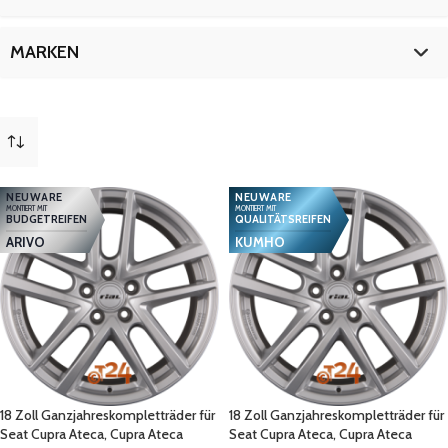
18 Zoll
9
MARKEN
Seat
9
NEUWARE
NEUWARE
MONTIERT MIT
MONTIERT MIT
BUDGETREIFEN
QUALITÄTSREIFEN
ARIVO
KUMHO
18 Zoll Ganzjahreskompletträder für
18 Zoll Ganzjahreskompletträder für
Seat Cupra Ateca, Cupra Ateca
Seat Cupra Ateca, Cupra Ateca