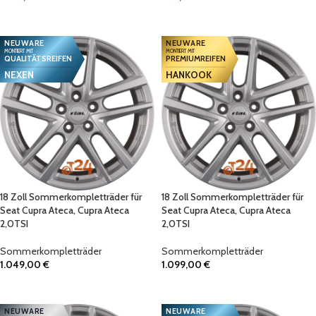
IN DEN WARENKORB
IN DEN WARENKORB
NEUWARE
NEUWARE
MONTIERT MIT
MONTIERT MIT
QUALITÄTSREIFEN
PREMIUMREIFEN
NEXEN
HANKOOK
18 Zoll Sommerkompletträder für
18 Zoll Sommerkompletträder für
Seat Cupra Ateca, Cupra Ateca
Seat Cupra Ateca, Cupra Ateca
2,0TSI
2,0TSI
Sommerkompletträder
Sommerkompletträder
1.049,00
€
1.099,00
€
IN DEN WARENKORB
IN DEN WARENKORB
NEUWARE
NEUWARE