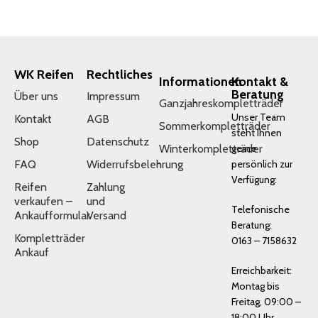
WK Reifen
Rechtliches
Informationen
Kontakt &
Beratung
Über uns
Impressum
Ganzjahreskompletträder
Unser Team
Kontakt
AGB
Sommerkompletträder
steht Ihnen
Shop
Datenschutz
Winterkompletträder
gerne
FAQ
Widerrufsbelehrung
persönlich zur
Verfügung:
Reifen
Zahlung
verkaufen –
und
Telefonische
Ankaufformular
Versand
Beratung:
Kompletträder
0163 – 7158632
Ankauf
Erreichbarkeit:
Montag bis
Freitag, 09:00 –
18:00 Uhr