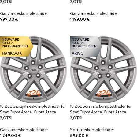
2,0TSI
2,0TSI
Ganzjahreskompletträder
Ganzjahreskompletträder
999,00
€
1.199,00
€
IN DEN WARENKORB
IN DEN WARENKORB
NEUWARE
NEUWARE
MONTIERT MIT
MONTIERT MIT
PREMIUMREIFEN
BUDGETREIFEN
HANKOOK
ARIVO
18 Zoll Ganzjahreskompletträder für
18 Zoll Sommerkompletträder für
Seat Cupra Ateca, Cupra Ateca
Seat Cupra Ateca, Cupra Ateca
2,0TSI
2,0TSI
Ganzjahreskompletträder
Sommerkompletträder
1.249,00
€
899,00
€