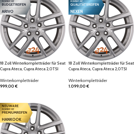
MONTIERT MIT
MONTIERT MIT
BUDGETREIFEN
QUALITÄTSREIFEN
ARIVO
NEXEN
18 Zoll Winterkompletträder für Seat
18 Zoll Winterkompletträder für Seat
Cupra Ateca, Cupra Ateca 2,0TSI
Cupra Ateca, Cupra Ateca 2,0TSI
Winterkompletträder
Winterkompletträder
999,00
€
1.099,00
€
IN DEN WARENKORB
IN DEN WARENKORB
NEUWARE
MONTIERT MIT
PREMIUMREIFEN
HANKOOK