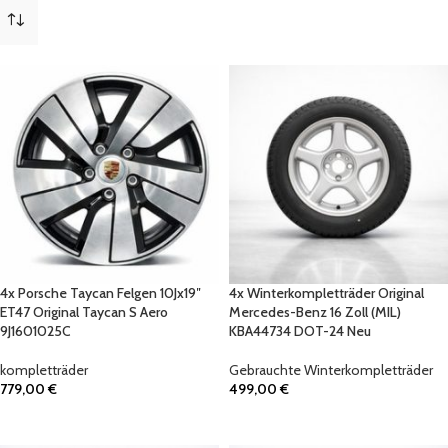
(G21)
1
Mercedes
14
(MIL)
4
Porsche
8
(W206)
1
*TURBO*
1
alle anzeigen
(
89
)
4x Porsche Taycan Felgen 10Jx19″
4x Winterkompletträder Original
ET47 Original Taycan S Aero
Mercedes-Benz 16 Zoll (MIL)
9J1601025C
KBA44734 DOT-24 Neu
kompletträder
Gebrauchte Winterkompletträder
779,00
€
499,00
€
IN DEN WARENKORB
IN DEN WARENKORB