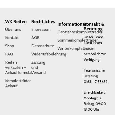
WK Reifen
Rechtliches
Informationen
Kontakt &
Beratung
Über uns
Impressum
Ganzjahreskompletträder
Unser Team
Kontakt
AGB
Sommerkompletträder
steht Ihnen
Shop
Datenschutz
Winterkompletträder
gerne
FAQ
Widerrufsbelehrung
persönlich zur
Verfügung:
Reifen
Zahlung
verkaufen –
und
Telefonische
Ankaufformular
Versand
Beratung:
Kompletträder
0163 – 7158632
Ankauf
Erreichbarkeit:
Montag bis
Freitag, 09:00 –
18:00 Uhr