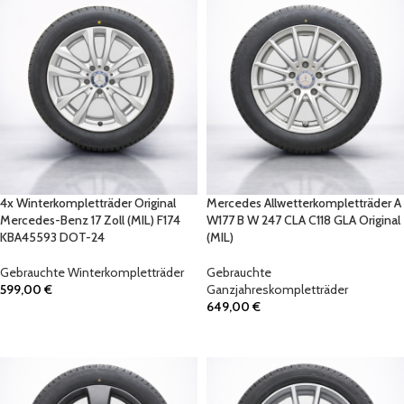
4x Winterkompletträder Original
Mercedes Allwetterkompletträder A
Mercedes-Benz 17 Zoll (MIL) F174
W177 B W 247 CLA C118 GLA Original
KBA45593 DOT-24
(MIL)
Gebrauchte Winterkompletträder
Gebrauchte
599,00
€
Ganzjahreskompletträder
649,00
€
IN DEN WARENKORB
IN DEN WARENKORB