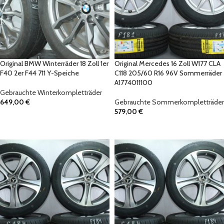
Original BMW Winterräder 18 Zoll 1er
Original Mercedes 16 Zoll W177 CLA
F40 2er F44 711 Y-Speiche
C118 205/60 R16 96V Sommerräder
A1774011100
Gebrauchte Winterkompletträder
649,00
€
Gebrauchte Sommerkompletträder
579,00
€
IN DEN WARENKORB
IN DEN WARENKORB