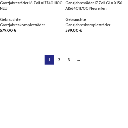
Ganzjahresräder 16 Zoll A1774011100
Ganzjahresräder 17 Zoll GLA X156
NEU
A1564011700 Neureifen
Gebrauchte
Gebrauchte
Ganzjahreskompletträder
Ganzjahreskompletträder
579,00
€
599,00
€
IN DEN WARENKORB
IN DEN WARENKORB
1
2
3
→