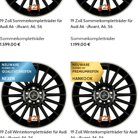
19 Zoll Sommerkompletträder für
19 Zoll Sommerkompletträder für
Audi A6 -/Avant, A6, S6
Audi A6 -/Avant, A6, S6
Sommerkompletträder
Sommerkompletträder
1.599,00
€
1.199,00
€
IN DEN WARENKORB
IN DEN WARENKORB
NEUWARE
NEUWARE
MONTIERT MIT
MONTIERT MIT
QUALITÄTSREIFEN
PREMIUMREIFEN
NEXEN
HANKOOK
19 Zoll Winterkompletträder für Audi
19 Zoll Winterkompletträder für Audi
A6 -/Avant, A6, S6
A6 -/Avant, A6, S6