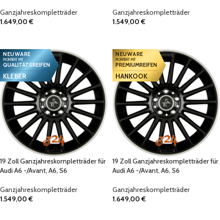
Ganzjahreskompletträder
Ganzjahreskompletträder
1.649,00
€
1.549,00
€
IN DEN WARENKORB
IN DEN WARENKORB
NEUWARE
NEUWARE
MONTIERT MIT
MONTIERT MIT
QUALITÄTSREIFEN
PREMIUMREIFEN
KLEBER
HANKOOK
19 Zoll Ganzjahreskompletträder für
19 Zoll Ganzjahreskompletträder für
Audi A6 -/Avant, A6, S6
Audi A6 -/Avant, A6, S6
Ganzjahreskompletträder
Ganzjahreskompletträder
1.549,00
€
1.649,00
€
IN DEN WARENKORB
IN DEN WARENKORB