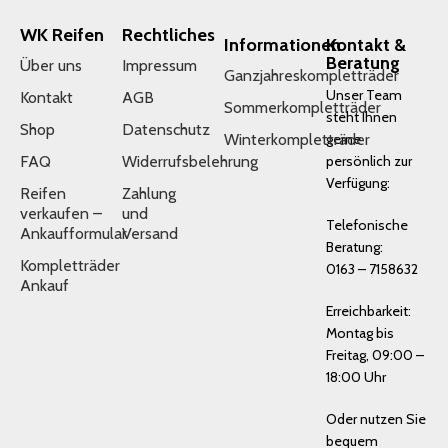
WK Reifen
Rechtliches
Informationen
Kontakt &
Beratung
Über uns
Impressum
Ganzjahreskompletträder
Unser Team
Kontakt
AGB
Sommerkompletträder
steht Ihnen
Shop
Datenschutz
Winterkompletträder
gerne
FAQ
Widerrufsbelehrung
persönlich zur
Verfügung:
Reifen
Zahlung
verkaufen –
und
Telefonische
Ankaufformular
Versand
Beratung:
Kompletträder
0163 – 7158632
Ankauf
Erreichbarkeit:
Montag bis
Freitag, 09:00 –
18:00 Uhr
Oder nutzen Sie
bequem