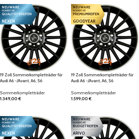
NEUWARE
NEUWARE
MONTIERT MIT
MONTIERT MIT
QUALITÄTSREIFEN
PREMIUMREIFEN
NEXEN
GOODYEAR
19 Zoll Sommerkompletträder für
19 Zoll Sommerkompletträder für
Audi A6 -/Avant, A6, S6
Audi A6 -/Avant, A6, S6
Sommerkompletträder
Sommerkompletträder
1.349,00
€
1.599,00
€
IN DEN WARENKORB
IN DEN WARENKORB
NEUWARE
NEUWARE
MONTIERT MIT
MONTIERT MIT
QUALITÄTSREIFEN
BUDGETREIFEN
NEXEN
ARIVO