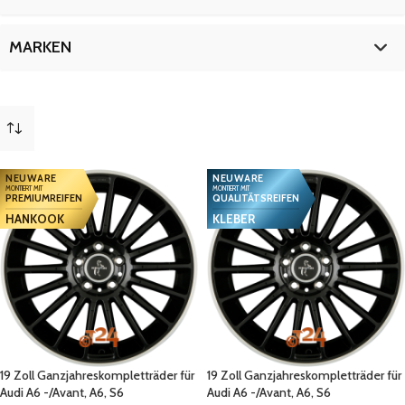
S6
20
20 Zoll
6
S6 Avant
6
19 Zoll
14
MARKEN
S7 Sportback
6
20 Zoll
6
Audi
20
NEUWARE
NEUWARE
MONTIERT MIT
MONTIERT MIT
PREMIUMREIFEN
QUALITÄTSREIFEN
HANKOOK
KLEBER
19 Zoll Ganzjahreskompletträder für
19 Zoll Ganzjahreskompletträder für
Audi A6 -/Avant, A6, S6
Audi A6 -/Avant, A6, S6