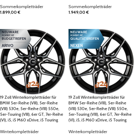
Sommerkompletträder
Sommerkompletträder
1.899,00
€
1.949,00
€
IN DEN WARENKORB
IN DEN WARENKORB
NEUWARE
NEUWARE
MONTIERT MIT
MONTIERT MIT
BUDGETREIFEN
QUALITÄTSREIFEN
ARIVO
NEXEN
19 Zoll Winterkompletträder für
19 Zoll Winterkompletträder für
BMW 5er-Reihe (VIII), 5er-Reihe
BMW 5er-Reihe (VIII), 5er-Reihe
(VIII) 530e, 5er-Reihe (VIII) 550e,
(VIII) 530e, 5er-Reihe (VIII) 550e,
5er-Touring (VIII), 6er GT, 7er-Reihe
5er-Touring (VIII), 6er GT, 7er-Reihe
(VI), i5, i5 M60 xDrive, i5 Touring
(VI), i5, i5 M60 xDrive, i5 Touring
Winterkompletträder
Winterkompletträder