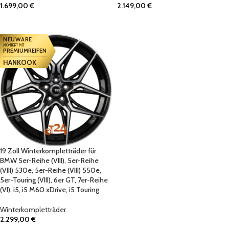
1.699,00
€
2.149,00
€
IN DEN WARENKORB
IN DEN WARENKORB
NEUWARE
MONTIERT MIT
PREMIUMREIFEN
HANKOOK
19 Zoll Winterkompletträder für
BMW 5er-Reihe (VIII), 5er-Reihe
(VIII) 530e, 5er-Reihe (VIII) 550e,
5er-Touring (VIII), 6er GT, 7er-Reihe
(VI), i5, i5 M60 xDrive, i5 Touring
Winterkompletträder
2.299,00
€