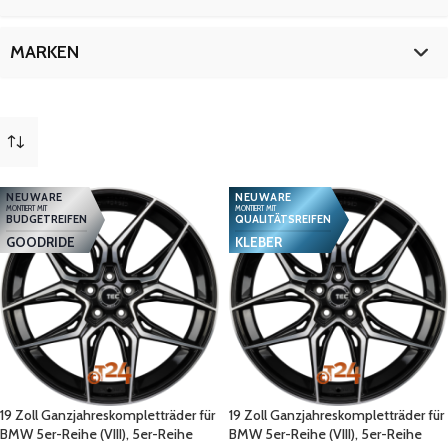
5er-Touring (VIII)
9
6er GT
9
19 Zoll
9
MARKEN
7er-Reihe (VI)
9
i5
9
BMW
9
mehr
(
2
)
NEUWARE
NEUWARE
MONTIERT MIT
MONTIERT MIT
BUDGETREIFEN
QUALITÄTSREIFEN
GOODRIDE
KLEBER
19 Zoll Ganzjahreskompletträder für
19 Zoll Ganzjahreskompletträder für
BMW 5er-Reihe (VIII), 5er-Reihe
BMW 5er-Reihe (VIII), 5er-Reihe