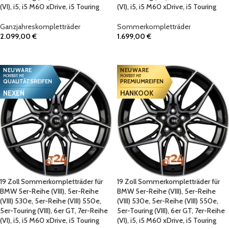
(VI), i5, i5 M60 xDrive, i5 Touring
(VI), i5, i5 M60 xDrive, i5 Touring
Ganzjahreskompletträder
Sommerkompletträder
2.099,00
€
1.699,00
€
IN DEN WARENKORB
IN DEN WARENKORB
NEUWARE
NEUWARE
MONTIERT MIT
MONTIERT MIT
QUALITÄTSREIFEN
PREMIUMREIFEN
NEXEN
HANKOOK
19 Zoll Sommerkompletträder für
19 Zoll Sommerkompletträder für
BMW 5er-Reihe (VIII), 5er-Reihe
BMW 5er-Reihe (VIII), 5er-Reihe
(VIII) 530e, 5er-Reihe (VIII) 550e,
(VIII) 530e, 5er-Reihe (VIII) 550e,
5er-Touring (VIII), 6er GT, 7er-Reihe
5er-Touring (VIII), 6er GT, 7er-Reihe
(VI), i5, i5 M60 xDrive, i5 Touring
(VI), i5, i5 M60 xDrive, i5 Touring