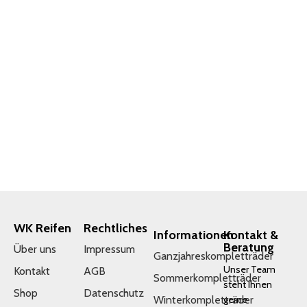
IN DEN WARENKORB
WK Reifen
Rechtliches
Informationen
Kontakt &
Beratung
Über uns
Impressum
Ganzjahreskompletträder
Unser Team
Kontakt
AGB
Sommerkompletträder
steht Ihnen
Shop
Datenschutz
Winterkompletträder
gerne