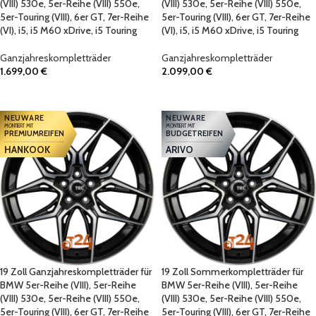
(VIII) 530e, 5er-Reihe (VIII) 550e,
(VIII) 530e, 5er-Reihe (VIII) 550e,
5er-Touring (VIII), 6er GT, 7er-Reihe
5er-Touring (VIII), 6er GT, 7er-Reihe
(VI), i5, i5 M60 xDrive, i5 Touring
(VI), i5, i5 M60 xDrive, i5 Touring
Ganzjahreskompletträder
Ganzjahreskompletträder
1.699,00
€
2.099,00
€
IN DEN WARENKORB
IN DEN WARENKORB
NEUWARE
NEUWARE
MONTIERT MIT
MONTIERT MIT
PREMIUMREIFEN
BUDGETREIFEN
HANKOOK
ARIVO
19 Zoll Ganzjahreskompletträder für
19 Zoll Sommerkompletträder für
BMW 5er-Reihe (VIII), 5er-Reihe
BMW 5er-Reihe (VIII), 5er-Reihe
(VIII) 530e, 5er-Reihe (VIII) 550e,
(VIII) 530e, 5er-Reihe (VIII) 550e,
5er-Touring (VIII), 6er GT, 7er-Reihe
5er-Touring (VIII), 6er GT, 7er-Reihe